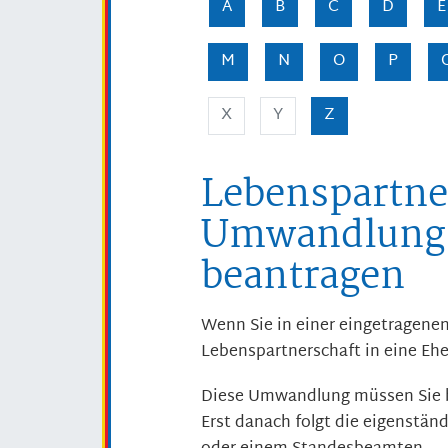
A
B
C
D
E
M
N
O
P
X
Y
Z
Lebenspartne
Umwandlung i
beantragen
Wenn Sie in einer eingetragenen
Lebenspartnerschaft in eine E
Diese Umwandlung müssen Sie 
Erst danach folgt die eigenstän