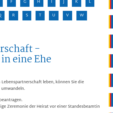
F
G
H
I
J
K
L
Q
R
S
T
U
V
W
rschaft -
n eine Ehe
 Lebenspartnerschaft leben, können Sie die
he umwandeln.
beantragen.
dige Zeremonie der Heirat vor einer Standesbeamtin