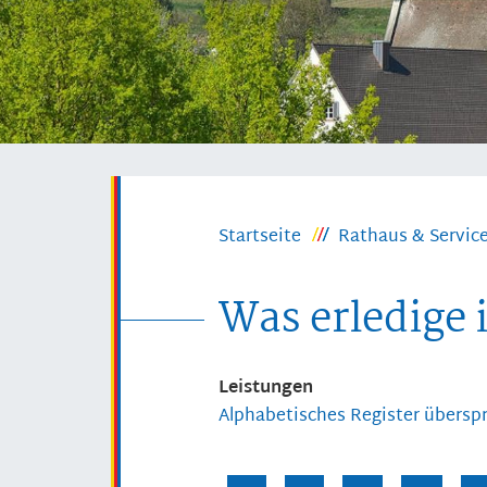
Startseite
Rathaus & Servic
Was erledige 
Leistungen
Alphabetisches Register übersp