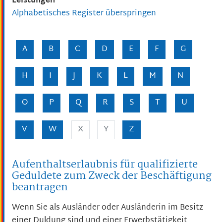
Leistungen
Alphabetisches Register überspringen
A
B
C
D
E
F
G
H
I
J
K
L
M
N
O
P
Q
R
S
T
U
V
W
X
Y
Z
Aufenthaltserlaubnis für qualifizierte
Geduldete zum Zweck der Beschäftigung
beantragen
Wenn Sie als Ausländer oder Ausländerin im Besitz
einer Duldung sind und einer Erwerbstätigkeit