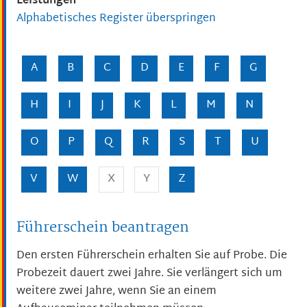
Leistungen
Alphabetisches Register überspringen
A
B
C
D
E
F
G
H
I
J
K
L
M
N
O
P
Q
R
S
T
U
V
W
X
Y
Z
Führerschein beantragen
Den ersten Führerschein erhalten Sie auf Probe. Die
Probezeit dauert zwei Jahre.
Sie verlängert sich um
weitere zwei Jahre, wenn Sie an einem