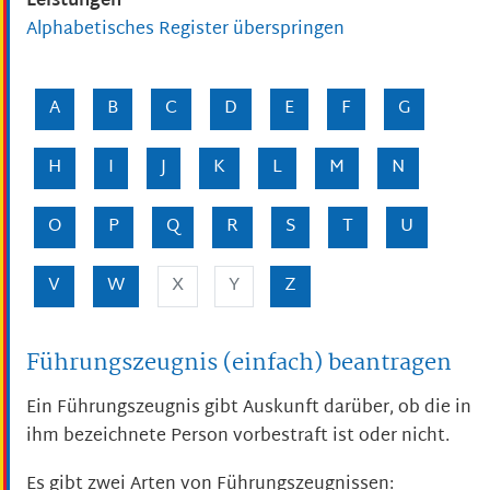
Leistungen
Alphabetisches Register überspringen
A
B
C
D
E
F
G
H
I
J
K
L
M
N
O
P
Q
R
S
T
U
V
W
X
Y
Z
Führungszeugnis (einfach) beantragen
Ein Führungszeugnis gibt Auskunft darüber, ob die in
ihm bezeichnete Person vorbestraft ist oder nicht.
Es gibt zwei Arten von Führungszeugnissen: