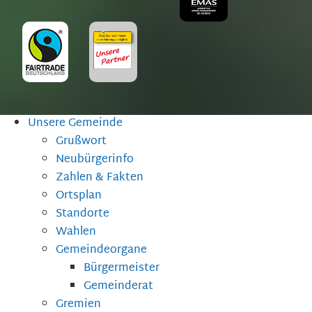
Unsere Gemeinde
Grußwort
Neubürgerinfo
Zahlen & Fakten
Ortsplan
Standorte
Wahlen
Gemeindeorgane
Bürgermeister
Gemeinderat
Gremien