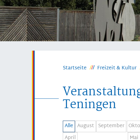
Startseite
Freizeit & Kultur
Veranstaltun
Teningen
Alle
August
September
Okto
April
Mai