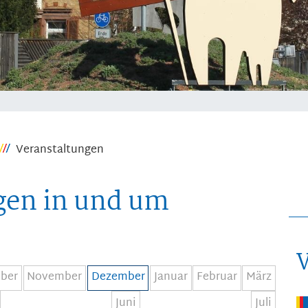
Veranstaltungen
gen in und um
ber
November
Dezember
Januar
Februar
März
Juni
Juli