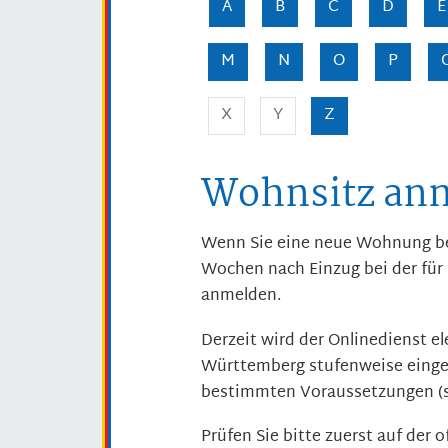
A
B
C
D
E
M
N
O
P
X
Y
Z
Wohnsitz an
Wenn Sie eine neue Wohnung bez
Wochen nach Einzug bei der fü
anmelden.
Derzeit wird der Onlinedienst 
Württemberg stufenweise eingef
bestimmten Voraussetzungen (s
Prüfen Sie bitte zuerst auf der 