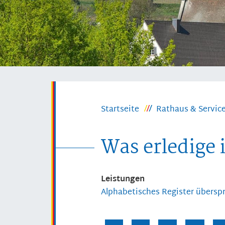
Startseite
Rathaus & Servic
Was erledige 
Leistungen
Alphabetisches Register übersp