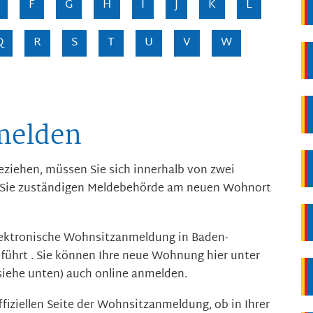
F
G
H
I
J
K
L
Q
R
S
T
U
V
W
melden
iehen, müssen Sie sich innerhalb von zwei
r Sie zuständigen Meldebehörde am neuen Wohnort
elektronische Wohnsitzanmeldung in Baden-
ührt . Sie können Ihre neue Wohnung hier unter
iehe unten) auch online anmelden.
offiziellen Seite der Wohnsitzanmeldung, ob in Ihrer