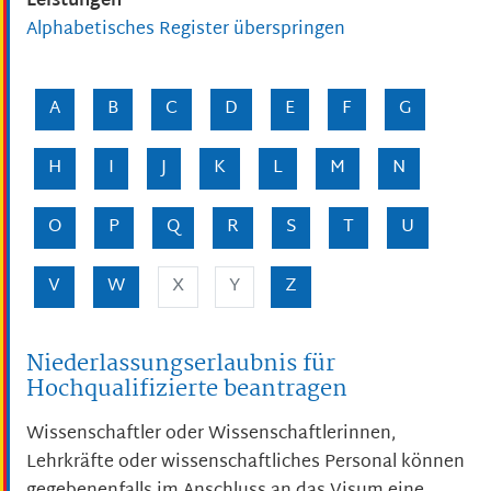
Leistungen
Alphabetisches Register überspringen
A
B
C
D
E
F
G
H
I
J
K
L
M
N
O
P
Q
R
S
T
U
V
W
X
Y
Z
Niederlassungserlaubnis für
Hochqualifizierte beantragen
Wissenschaftler oder Wissenschaftlerinnen,
Lehrkräfte oder
wissenschaftliches Personal können