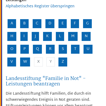
Leistungen
Alphabetisches Register überspringen
A
B
C
D
E
F
G
H
I
J
K
L
M
N
O
P
Q
R
S
T
U
V
W
X
Y
Z
Landesstiftung "Familie in Not" -
Leistungen beantragen
Die Landesstiftung hilft Familien, die durch ein
schwerwiegendes Ereignis in Not geraten sind.