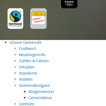
Unsere Gemeinde
Grußwort
Neubürgerinfo
Zahlen & Fakten
Ortsplan
Standorte
Wahlen
Gemeindeorgane
Bürgermeister
Gemeinderat
Gremien