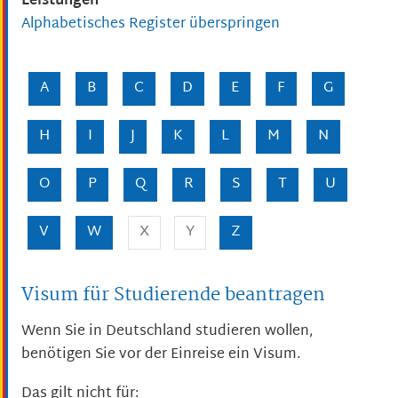
Leistungen
Alphabetisches Register überspringen
A
B
C
D
E
F
G
H
I
J
K
L
M
N
O
P
Q
R
S
T
U
V
W
X
Y
Z
Visum für Studierende beantragen
Wenn Sie in Deutschland studieren wollen,
benötigen Sie vor der Einreise ein Visum.
Das gilt nicht für: