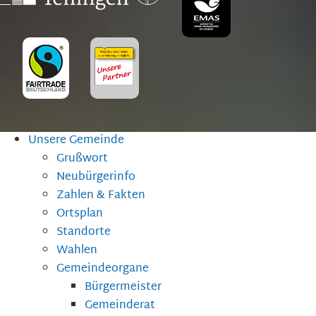
Unsere Gemeinde
Grußwort
Neubürgerinfo
Zahlen & Fakten
Ortsplan
Standorte
Wahlen
Gemeindeorgane
Bürgermeister
Gemeinderat