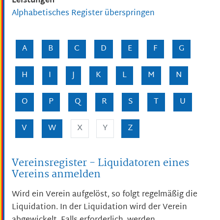
Leistungen
Alphabetisches Register überspringen
A
B
C
D
E
F
G
H
I
J
K
L
M
N
O
P
Q
R
S
T
U
V
W
X
Y
Z
Vereinsregister - Liquidatoren eines
Vereins anmelden
Wird ein Verein aufgelöst, so folgt regelmäßig die
Liquidation. In der Liquidation wird der Verein