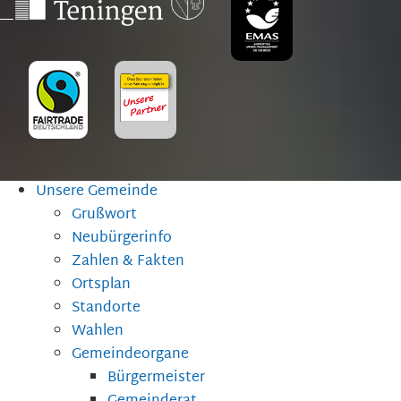
Unsere Gemeinde
Grußwort
Neubürgerinfo
Zahlen & Fakten
Ortsplan
Standorte
Wahlen
Gemeindeorgane
Bürgermeister