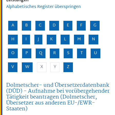
Leistungen
Alphabetisches Register überspringen
A
B
C
D
E
F
G
H
I
J
K
L
M
N
O
P
Q
R
S
T
U
V
W
X
Y
Z
Dolmetscher- und Übersetzerdatenbank
(DÜD) - Aufnahme bei vorübergehender
Tätigkeit beantragen (Dolmetscher,
Übersetzer aus anderen EU-/EWR-
Staaten)