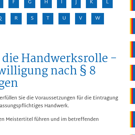
F
G
H
I
J
K
L
Q
R
S
T
U
V
W
 die Handwerksrolle -
lligung nach § 8
gen
rfüllen Sie die Voraussetzungen für die Eintragung
ulassungspflichtiges Handwerk.
en Meistertitel führen und im betreffenden