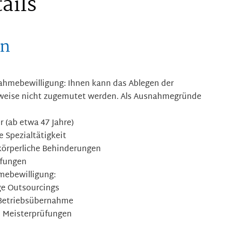
ails
en
hmebewilligung: Ihnen kann das Ablegen der
eise nicht zugemutet werden.
Als Ausnahmegründe
r (ab etwa 47 Jahre)
 Spezialtätigkeit
körperliche Behinderungen
üfungen
ebewilligung:
lge Outsourcings
 Betriebsübernahme
i Meisterprüfungen