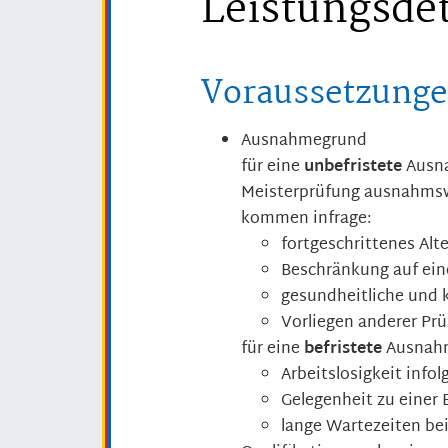
Leistungsdet
Voraussetzung
Ausnahmegrund
für eine
unbefristete
Ausna
Meisterprüfung ausnahmsw
kommen infrage:
fortgeschrittenes Alte
Beschränkung auf eine
gesundheitliche und 
Vorliegen anderer Pr
für eine
befristete
Ausnahm
Arbeitslosigkeit info
Gelegenheit zu einer
lange Wartezeiten be