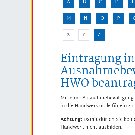
A
B
C
D
E
M
N
O
P
X
Y
Z
Eintragung in
Ausnahmebewi
HWO beantra
Mit einer Ausnahmebewilligung e
in die Handwerksrolle für ein z
Achtung:
Damit dürfen Sie kein
Handwerk nicht ausbilden.