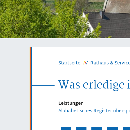
Startseite
Rathaus & Servic
Was erledige 
Leistungen
Alphabetisches Register übersp