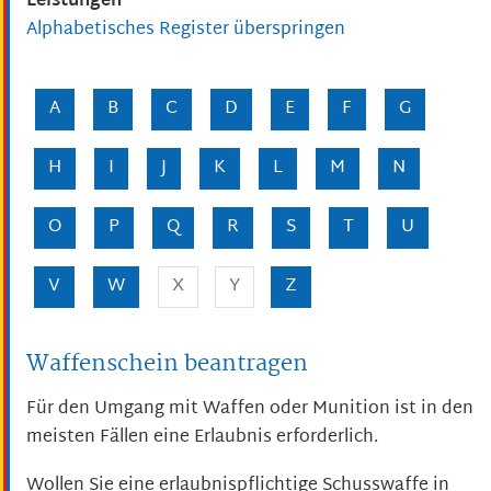
Leistungen
Alphabetisches Register überspringen
A
B
C
D
E
F
G
H
I
J
K
L
M
N
O
P
Q
R
S
T
U
V
W
X
Y
Z
Waffenschein beantragen
Für den Umgang mit Waffen oder Munition ist in den
meisten Fällen eine Erlaubnis erforderlich.
Wollen Sie eine erlaubnispflichtige Schusswaffe in