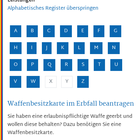
Leistungen
Alphabetisches Register überspringen
A
B
C
D
E
F
G
H
I
J
K
L
M
N
O
P
Q
R
S
T
U
V
W
X
Y
Z
Waffenbesitzkarte im Erbfall beantragen
Sie haben eine erlaubnispflichtige Waffe geerbt und
wollen diese behalten? Dazu benötigen Sie eine
Waffenbesitzkarte.