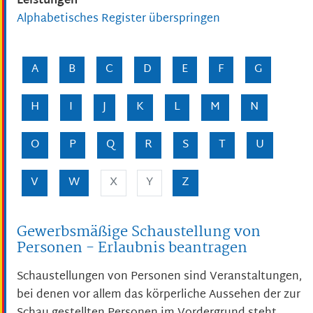
Leistungen
Alphabetisches Register überspringen
A
B
C
D
E
F
G
H
I
J
K
L
M
N
O
P
Q
R
S
T
U
V
W
X
Y
Z
Gewerbsmäßige Schaustellung von
Personen - Erlaubnis beantragen
Schaustellungen von Personen sind Veranstaltungen,
bei denen vor allem das körperliche Aussehen der zur