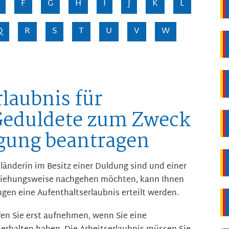
F
G
H
I
J
K
L
Q
R
S
T
U
V
W
laubnis für
 Geduldete zum Zweck
igung beantragen
länderin im Besitz einer Duldung sind und einer
ziehungsweise nachgehen möchten, kann Ihnen
en eine Aufenthaltserlaubnis erteilt werden.
fen Sie erst aufnehmen, wenn Sie eine