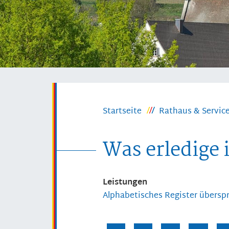
Startseite
Rathaus & Servic
Was erledige 
Leistungen
Alphabetisches Register übersp