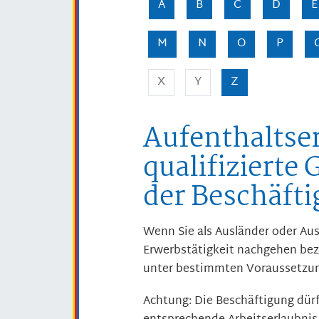
A
B
C
D
E
M
N
O
P
X
Y
Z
Aufenthaltser
qualifizierte
der Beschäft
Wenn Sie als Ausländer oder Aus
Erwerbstätigkeit nachgehen be
unter bestimmten Voraussetzung
Achtung:
Die Beschäftigung dür