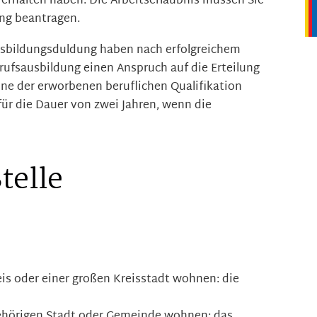
erhalten haben. Die Arbeitserlaubnis müssen Sie
ng beantragen.
usbildung
sduldung haben nach erfolgreichem
erufsausbildung einen Anspruch auf die Erteilung
eine der erworbenen beruflichen Qualifikation
ür die Dauer von zwei Jahren, wenn die
telle
is oder einer großen Kreisstadt wohnen: die
gehörigen Stadt oder Gemeinde wohnen: das