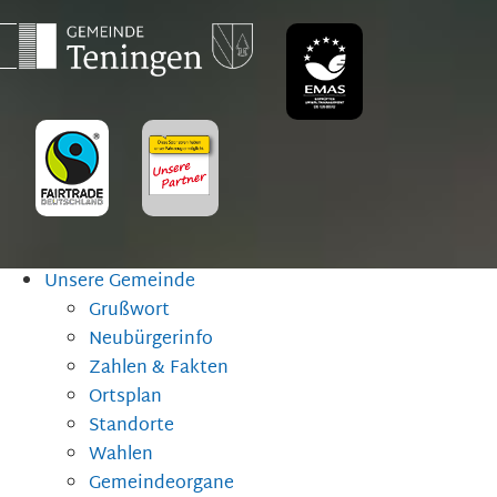
Unsere Gemeinde
Grußwort
Neubürgerinfo
Zahlen & Fakten
Ortsplan
Standorte
Wahlen
Gemeindeorgane