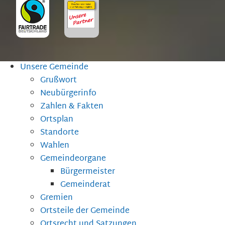
Unsere Gemeinde
Grußwort
Neubürgerinfo
Zahlen & Fakten
Ortsplan
Standorte
Wahlen
Gemeindeorgane
Bürgermeister
Gemeinderat
Gremien
Ortsteile der Gemeinde
Ortsrecht und Satzungen