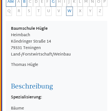
Alle
A
B
C
D
E
F
G
H
I
J
K
L
M
N
O
P
Q
R
S
T
U
V
W
X
Y
Z
Baumschule Hügle
Heimbach
Köndringer Straße 14
79331
Teningen
Land-/Forstwirtschaft/Weinbau
Thomas
Hügle
Beschreibung
Spezialisierung:
Bäume