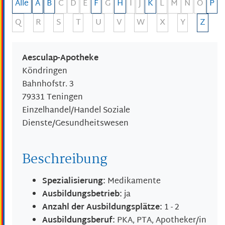
Alle
A
B
C
D
E
F
G
H
I
J
K
L
M
N
O
P
Q
R
S
T
U
V
W
X
Y
Z
Aesculap-Apotheke
Köndringen
Bahnhofstr. 3
79331
Teningen
Einzelhandel/Handel Soziale
Dienste/Gesundheitswesen
Beschreibung
Spezialisierung:
Medikamente
Ausbildungsbetrieb:
ja
Anzahl der Ausbildungsplätze:
1 - 2
Ausbildungsberuf:
PKA, PTA, Apotheker/in