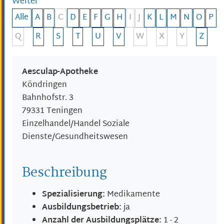
Weiter
Alle
A
B
C
D
E
F
G
H
I
J
K
L
M
N
O
P
Q
R
S
T
U
V
W
X
Y
Z
Aesculap-Apotheke
Köndringen
Bahnhofstr. 3
79331
Teningen
Einzelhandel/Handel Soziale
Dienste/Gesundheitswesen
Beschreibung
Spezialisierung:
Medikamente
Ausbildungsbetrieb:
ja
Anzahl der Ausbildungsplätze:
1 - 2