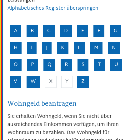
Leistungen
Alphabetisches Register überspringen
A
B
C
D
E
F
G
H
I
J
K
L
M
N
O
P
Q
R
S
T
U
V
W
X
Y
Z
Wohngeld beantragen
Sie erhalten Wohngeld, wenn Sie nicht über
ausreichendes Einkommen verfügen, um Ihren
Wohnraum zu bezahlen. Das Wohngeld für