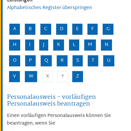
Leistungen
Alphabetisches Register überspringen
A
B
C
D
E
F
G
H
I
J
K
L
M
N
O
P
Q
R
S
T
U
V
W
X
Y
Z
Personalausweis - vorläufigen
Personalausweis beantragen
Einen vorläufigen Personalausweis können Sie
beantragen, wenn Sie