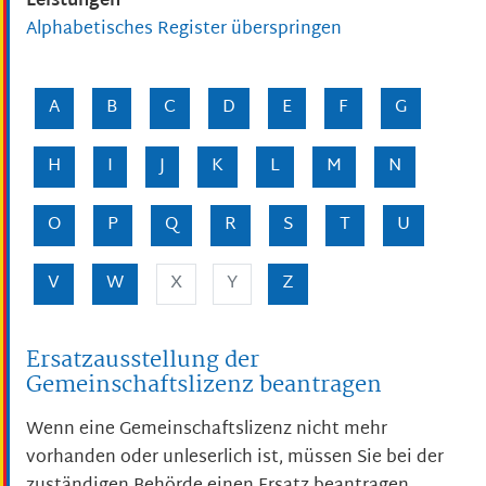
Leistungen
Alphabetisches Register überspringen
A
B
C
D
E
F
G
H
I
J
K
L
M
N
O
P
Q
R
S
T
U
V
W
X
Y
Z
Ersatzausstellung der
Gemeinschaftslizenz beantragen
Wenn eine Gemeinschaftslizenz nicht mehr
vorhanden oder unleserlich ist, müssen Sie bei der