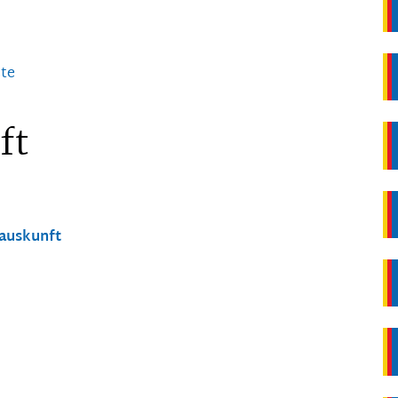
ste
ft
nauskunft