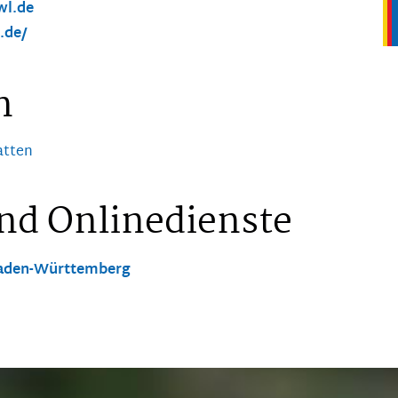
l.de
.de/
n
atten
nd Onlinedienste
 Baden-Württemberg