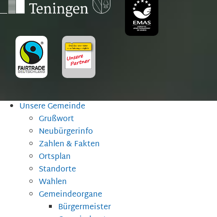
Unsere Gemeinde
Grußwort
Neubürgerinfo
Zahlen & Fakten
Ortsplan
Standorte
Wahlen
Gemeindeorgane
Bürgermeister