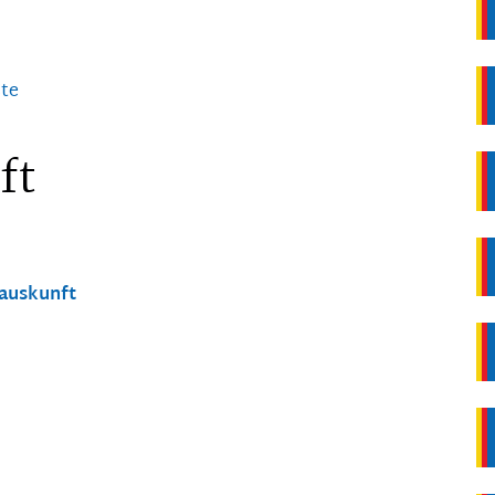
ste
ft
nauskunft