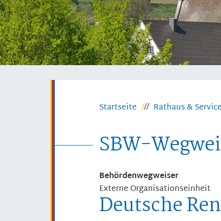
Startseite
Rathaus & Servic
SBW-Wegwei
Behördenwegweiser
Externe Organisationseinheit
Deutsche Ren