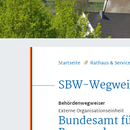
Startseite
Rathaus & Servic
SBW-Wegwei
Behördenwegweiser
Externe Organisationseinheit
Bundesamt f