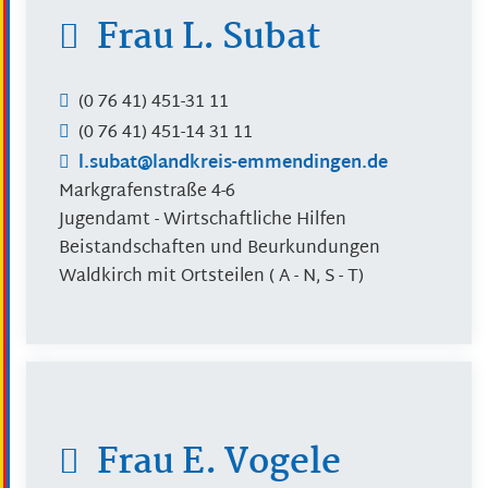
Frau
L.
Subat
(0
76
41) 451-31
11
(0
76
41) 451-14
31
11
l.subat@landkreis-emmendingen.de
Markgrafenstraße 4-6
Jugendamt - Wirtschaftliche Hilfen
Beistandschaften und Beurkundungen
Waldkirch mit Ortsteilen ( A - N, S - T)
Frau
E.
Vogele