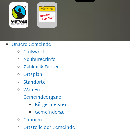
Unsere Gemeinde
Grußwort
Neubürgerinfo
Zahlen & Fakten
Ortsplan
Standorte
Wahlen
Gemeindeorgane
Bürgermeister
Gemeinderat
Gremien
Ortsteile der Gemeinde