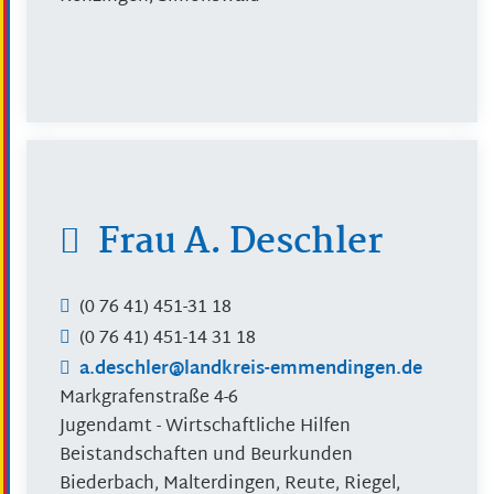
Frau
A.
Deschler
(0
76
41) 451-31
18
(0
76
41) 451-14
31
18
a.deschler@landkreis-emmendingen.de
Markgrafenstraße 4-6
Jugendamt - Wirtschaftliche Hilfen
Beistandschaften und Beurkunden
Biederbach, Malterdingen, Reute, Riegel,