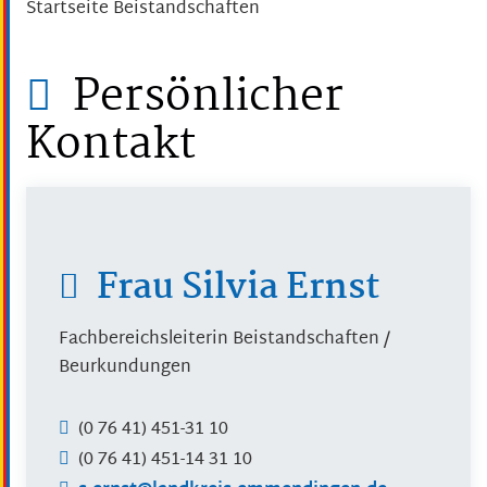
Startseite Beistandschaften
Persönlicher
Kontakt
Frau
Silvia
Ernst
Fachbereichsleiterin Beistandschaften /
Beurkundungen
(0
76
41) 451-31
10
(0
76
41) 451-14
31
10