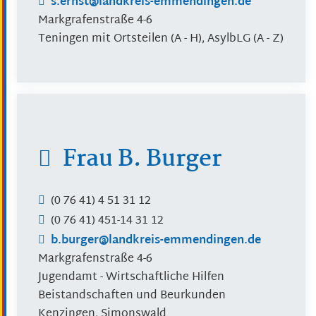
s.ernst@landkreis-emmendingen.de
Markgrafenstraße 4-6
Teningen mit Ortsteilen (A - H), AsylbLG (A - Z)
Frau
B.
Burger
(0
76
41) 4
51
31
12
(0
76
41) 451-14
31
12
b.burger@landkreis-emmendingen.de
Markgrafenstraße 4-6
Jugendamt - Wirtschaftliche Hilfen
Beistandschaften und Beurkunden
Kenzingen, Simonswald