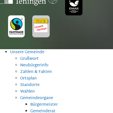
Unsere Gemeinde
Grußwort
Neubürgerinfo
Zahlen & Fakten
Ortsplan
Standorte
Wahlen
Gemeindeorgane
Bürgermeister
Gemeinderat