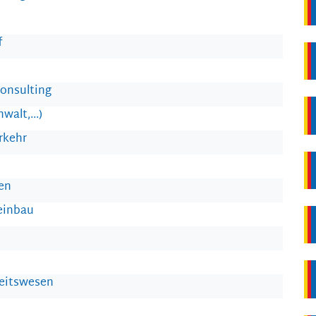
f
onsulting
walt,...)
rkehr
en
einbau
heitswesen