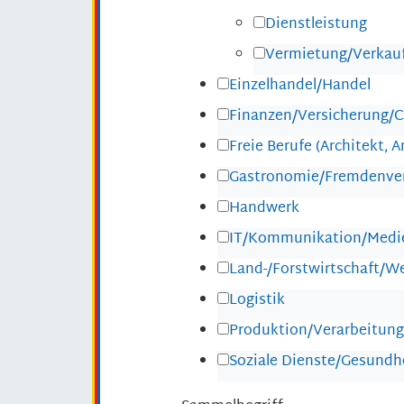
Dienstleistung
Vermietung/Verkau
Einzelhandel/Handel
Finanzen/Versicherung/C
Freie Berufe (Architekt, An
Gastronomie/Fremdenve
Handwerk
IT/Kommunikation/Medi
Land-/Forstwirtschaft/W
Logistik
Produktion/Verarbeitung
Soziale Dienste/Gesund