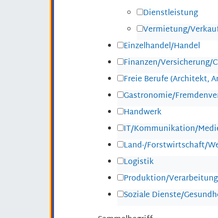
Dienstleistung
Vermietung/Verkau
Einzelhandel/Handel
Finanzen/Versicherung/C
Freie Berufe (Architekt, An
Gastronomie/Fremdenve
Handwerk
IT/Kommunikation/Medi
Land-/Forstwirtschaft/W
Logistik
Produktion/Verarbeitung
Soziale Dienste/Gesund