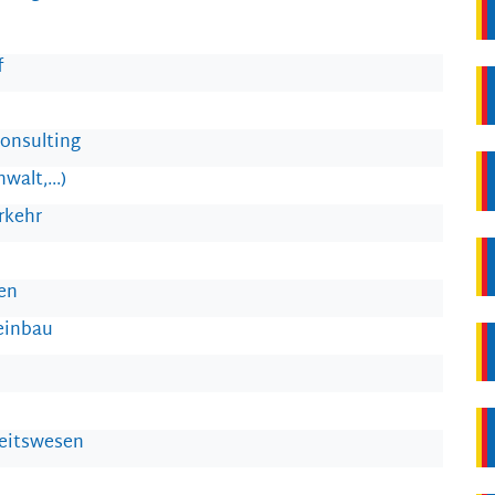
f
onsulting
walt,...)
rkehr
en
einbau
heitswesen