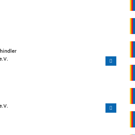
hindler
e.V.
e.V.