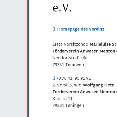
e.V.
Homepage des Vereins
Erste Vorsitzende
Marieluise
Sc
Förderverein Anwesen Menton 
Neudorfstraße 6a
79331
Teningen
(0
76
41) 95
91
91
2. Vorsitzende
Wolfgang
Hetz
Förderverein Anwesen Menton 
Karlstr. 11
79331
Teningen