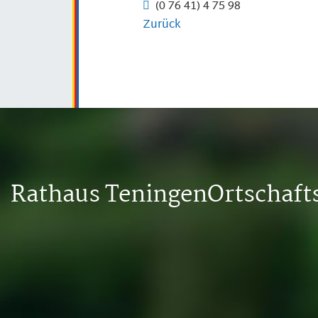
(0
76
41) 4
75
98
Zurück
Rathaus Teningen
Ortschaf