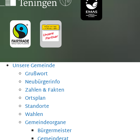
Unsere Gemeinde
Grußwort
Neubürgerinfo
Zahlen & Fakten
Ortsplan
Standorte
Wahlen
Gemeindeorgane
Bürgermeister
Gemeinderat