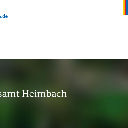
e.de
tsamt Heimbach