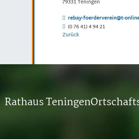
79331
Teningen
rebay-foerderverein@t-onlin
(0
76
41) 4
94
21
Zurück
Rathaus Teningen
Ortschaf