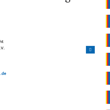
ht
.V.
.de