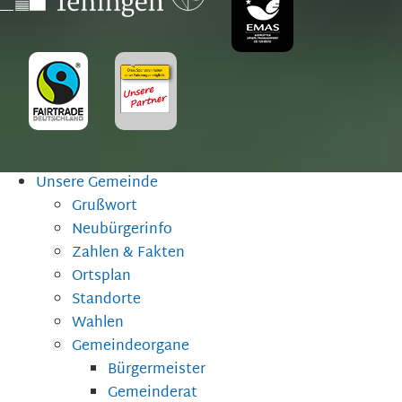
Unsere Gemeinde
Grußwort
Neubürgerinfo
Zahlen & Fakten
Ortsplan
Standorte
Wahlen
Gemeindeorgane
Bürgermeister
Gemeinderat