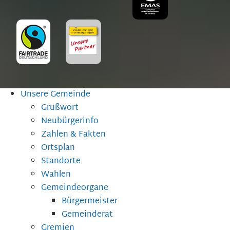
Unsere Gemeinde
Grußwort
Neubürgerinfo
Zahlen & Fakten
Ortsplan
Standorte
Wahlen
Gemeindeorgane
Bürgermeister
Gemeinderat
Gremien