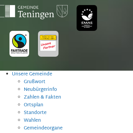
Unsere Gemeinde
Grußwort
Neubürgerinfo
Zahlen & Fakten
Ortsplan
Standorte
Wahlen
Gemeindeorgane