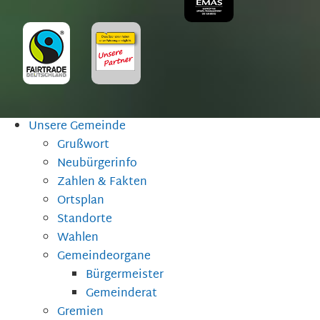
Unsere Gemeinde
Grußwort
Neubürgerinfo
Zahlen & Fakten
Ortsplan
Standorte
Wahlen
Gemeindeorgane
Bürgermeister
Gemeinderat
Gremien